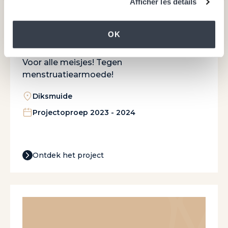
Afficher les détails
OK
Goed GeRegeld !
Voor alle meisjes! Tegen
menstruatiearmoede!
Diksmuide
Projectoproep 2023 - 2024
Ontdek het project