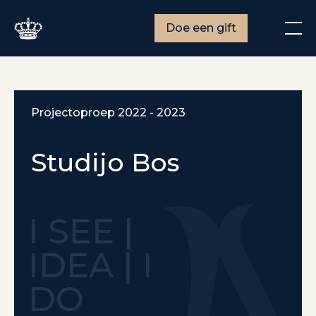
Doe een gift
Projectoproep 2022 - 2023
Studijo Bos
I SEE |
IDEA | I
DO