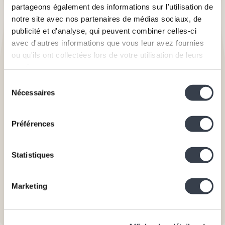
EasyTeam door Pieterjan de
partageons également des informations sur l'utilisation de
Boose en Zisis Chadoulos
notre site avec nos partenaires de médias sociaux, de
publicité et d'analyse, qui peuvent combiner celles-ci
EasyTeam, de app voor openbare
avec d'autres informations que vous leur avez fournies
sportevenementen
ou qu'ils ont collectées lors de votre utilisation de leurs
services.
Gent
Sélection
Projectoproep 2023 - 2024
Nécessaires
du
consentement
Préférences
Ontdek het project
Statistiques
Marketing
I SEE | IDEA | I DO