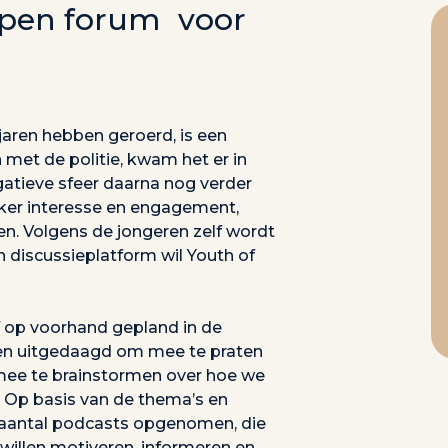
open forum voor
jaren hebben geroerd, is een
met de politie, kwam het er in
egatieve sfeer daarna nog verder
er interesse en engagement,
n. Volgens de jongeren zelf wordt
 discussieplatform wil Youth of
f op voorhand gepland in de
ren uitgedaagd om mee te praten
 mee te brainstormen over hoe we
 Op basis van de thema’s en
n aantal podcasts opgenomen, die
willen motiveren, informeren en