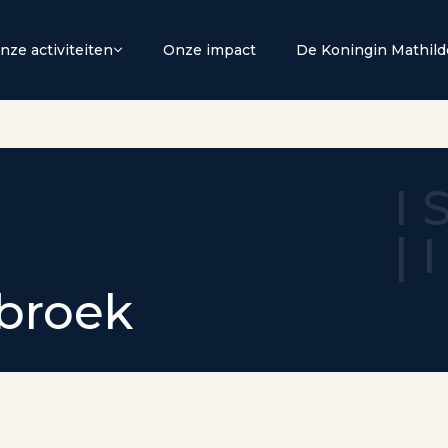
nze activiteiten
Onze impact
De Koningin Mathild
I 
| 
ebroek