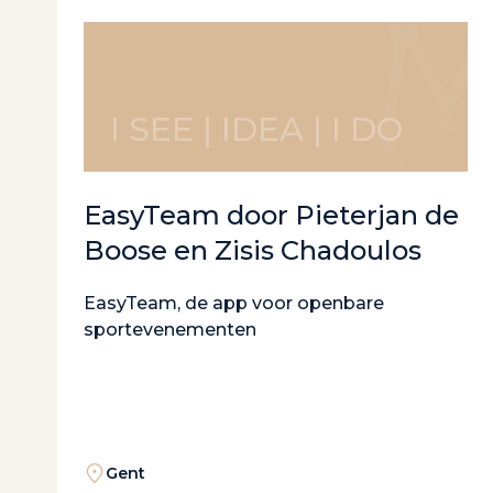
I SEE | IDEA | I DO
EasyTeam door Pieterjan de
Boose en Zisis Chadoulos
EasyTeam, de app voor openbare
sportevenementen
Gent