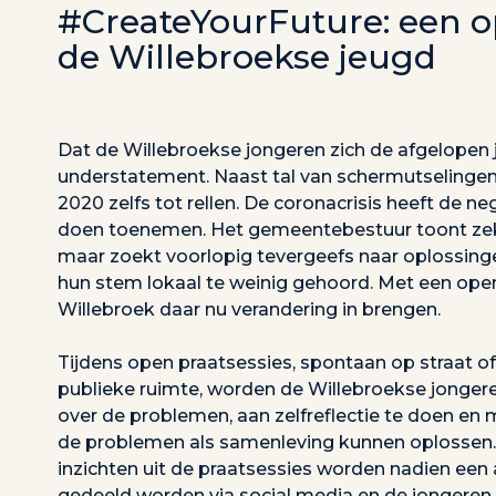
#CreateYourFuture: een 
de Willebroekse jeugd
Dat de Willebroekse jongeren zich de afgelopen 
understatement. Naast tal van schermutselingen 
2020 zelfs tot rellen. De coronacrisis heeft de n
doen toenemen. Het gemeentebestuur toont zek
maar zoekt voorlopig tevergeefs naar oplossinge
hun stem lokaal te weinig gehoord. Met een open
Willebroek daar nu verandering in brengen.
Tijdens open praatsessies, spontaan op straat o
publieke ruimte, worden de Willebroekse jonge
over de problemen, aan zelfreflectie te doen en
de problemen als samenleving kunnen oplossen.
inzichten uit de praatsessies worden nadien ee
gedeeld worden via social media en de jongeren 