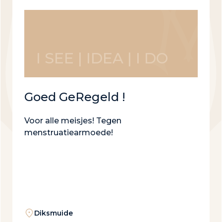
I SEE | IDEA | I DO
Goed GeRegeld !
Voor alle meisjes! Tegen
menstruatiearmoede!
Diksmuide