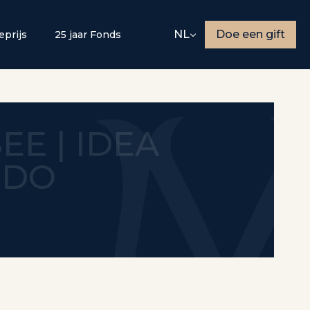
NL
Doe een gift
eprijs
25 jaar Fonds
SEE | IDEA
I DO