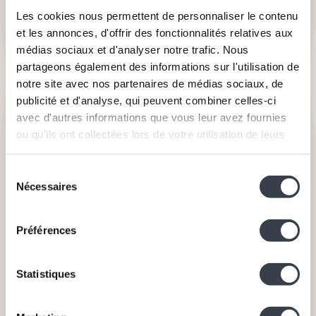
schrijven van teksten of met het opnemen van
Les cookies nous permettent de personnaliser le contenu
songs.
et les annonces, d'offrir des fonctionnalités relatives aux
médias sociaux et d'analyser notre trafic. Nous
Ook jongeren uit Rikers Island (New York en
partageons également des informations sur l'utilisation de
wereldwijd het grootste gevangeniscomplex)
notre site avec nos partenaires de médias sociaux, de
zullen virtueel deel uitmaken van het project. De
publicité et d'analyse, qui peuvent combiner celles-ci
jongeren verblijven er in afwachting van een
avec d'autres informations que vous leur avez fournies
proces of na een als misdrijf omschreven feit te
ou qu'ils ont collectées lors de votre utilisation de leurs
hebben gepleegd. Urban Art Beat (UAB, artistieke
services.
organisatie geworteld in de New Yorkse
Sélection
gemeenschap sinds een decennium). Urban Art
Nécessaires
du
Beat werkt samen met 2 groepen, bestaande uit
consentement
15 tot 25 deelnemers tussen 18 en 21 jaar.
Préférences
Statistiques