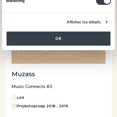
Ontdek de projecten
Marketing
Afficher les détails
OK
Music Connects
Muzass
Music Connects #3
Lint
Projectoproep 2018 - 2019