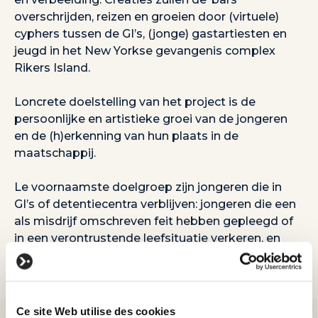
overschrijden, reizen en groeien door (virtuele)
cyphers tussen de GI’s, (jonge) gastartiesten en
jeugd in het New Yorkse gevangenis complex
Rikers Island.
Loncrete doelstelling van het project is de
persoonlijke en artistieke groei van de jongeren
en de (h)erkenning van hun plaats in de
maatschappij.
Le voornaamste doelgroep zijn jongeren die in
GI’s of detentiecentra verblijven: jongeren die een
als misdrijf omschreven feit hebben gepleegd of
in een verontrustende leefsituatie verkeren, en
door de jeugdrechter, tot de leeftijd van 20 jaar,
worden geplaatst. De jongeren (tussen 14 tot 20
jaar) hebben een gevarieerde ervaring met muziek
en Hip Hop en geen- tot wel ervaring in het
Ce site Web utilise des cookies